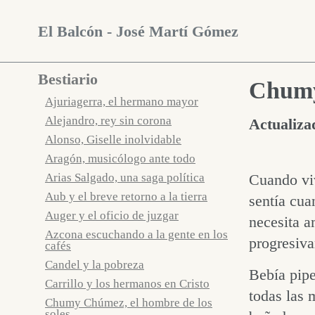
Saltar
Saltar
Saltar
Saltar
El Balcón - José Martí Gómez
a
a
a
enlaces
navegación
contenido
pie
Bestiario
principal
Chumy
Ajuriagerra, el hermano mayor
Alejandro, rey sin corona
Actualiza
Alonso, Giselle inolvidable
Aragón, musicólogo ante todo
Cuando viv
Arias Salgado, una saga política
Aub y el breve retorno a la tierra
sentía cua
Auger y el oficio de juzgar
necesita a
Azcona escuchando a la gente en los
progresiva
cafés
Candel y la pobreza
Bebía pipe
Carrillo y los hermanos en Cristo
todas las 
Chumy Chúmez, el hombre de los
soles