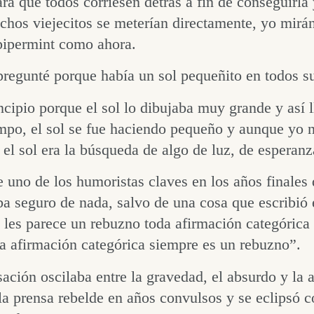
ra que todos corriesen detrás a fin de conseguirla y
hos viejecitos se meterían directamente, yo mirán
pipermint como ahora.
pregunté porque había un sol pequeñito en todos s
ncipio porque el sol lo dibujaba muy grande y así ll
mpo, el sol se fue haciendo pequeño y aunque yo 
 el sol era la búsqueda de algo de luz, de espera
uno de los humoristas claves en los años finales de
ba seguro de nada, salvo de una cosa que escribió
, les parece un rebuzno toda afirmación categórica
a afirmación categórica siempre es un rebuzno”.
ación oscilaba entre la gravedad, el absurdo y l
la prensa rebelde en años convulsos y se eclipsó 