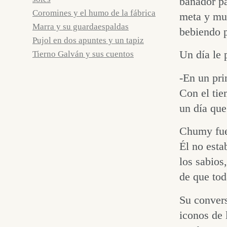
bañador pa
Coromines y el humo de la fábrica
meta y muc
Marra y su guardaespaldas
bebiendo 
Pujol en dos apuntes y un tapiz
Un día le 
Tierno Galván y sus cuentos
-En un pri
Con el tie
un día que
Chumy fue 
Él no esta
los sabios
de que tod
Su convers
iconos de 